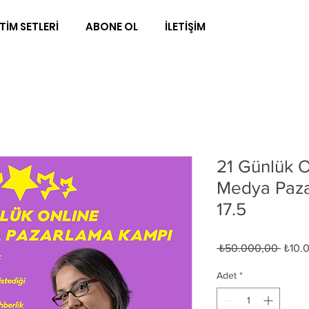
TİM SETLERİ
ABONE OL
İLETİŞİM
21 Günlük O
Medya Paz
17.5
Norma
 ₺50.000,00 
₺10.
Fiyat
Adet
*