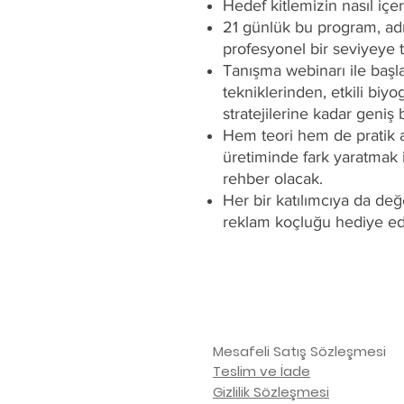
Hedef kitlemizin nasıl içeri
21 günlük bu program, adı
profesyonel bir seviyeye 
Tanışma webinarı ile başl
tekniklerinden, etkili biy
stratejilerine kadar geniş 
Hem teori hem de pratik a
üretiminde fark yaratmak
rehber olacak.
Her bir katılımcıya da değe
reklam koçluğu hediye ed
Mesafeli Satış Sözleşmesi
Teslim ve İade
Gizlilik Sözleşmesi