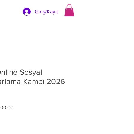
Giriş/Kayıt
nline Sosyal
arlama Kampı 2026
l
İndirimli
000,00
Fiyat