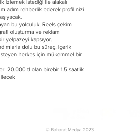
k izlemek istediği ile alakalı
içerik üretiminde 
m adım rehberlik ederek profilinizi
mükemmel bir rehb
taşıyacak.
Her bir katılımcıya
ayan bu yolculuk, Reels çekim
saatlik reklam koç
ografi oluşturma ve reklam
bir yelpazeyi kapsıyor.
dımlarla dolu bu süreç, içerik
 isteyen herkes için mükemmel bir
ri 20.000 tl olan birebir 1.5 saatlik
ilecek
© Baharat Medya 2023