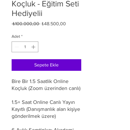
Koçluk - Eğitim Seti
Hediyelii
Normal
İndirimli
 ₺100.000,00 
₺48.500,00
Fiyat
Fiyat
Adet
*
Sepete Ekle
Bire Bir 1.5 Saatlik Online
Koçluk (Zoom üzerinden canlı)
1.5+ Saat Online Canlı Yayın
Kayıtlı (Danışmanlık alan kişiye
gönderilmek üzere)
6 Aylık Semtinkızı Akademi