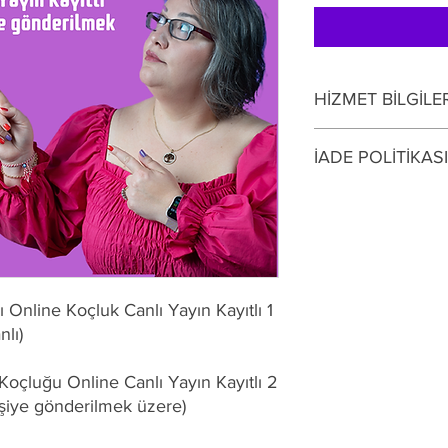
HİZMET BİLGİLE
Bire Bir 1.5 Saatlik O
İADE POLİTİKASI
1.5+ Saat Online Canlı
kişiye gönderilmek üz
Baharat Medya, Instag
bölümünde taahhüt ett
metnini hizmet alıcıs
Medya taahhütünü yer
sağlanmış olarak kabul
info@baharatmedya.ne
zı Online Koçluk Canlı Yayın Kayıtlı 1
Medya yetkilileriyle il
lı)
Koçluğu Online Canlı Yayın Kayıtlı 2
şiye gönderilmek üzere)