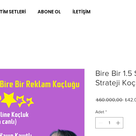
TİM SETLERİ
ABONE OL
İLETİŞİM
Bire Bir 1.5
Strateji Ko
Norma
 ₺60.000,00 
₺42.
Fiyat
Adet
*