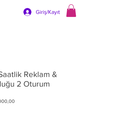
Giriş/Kayıt
 Saatlik Reklam &
çluğu 2 Oturum
l
İndirimli
000,00
Fiyat