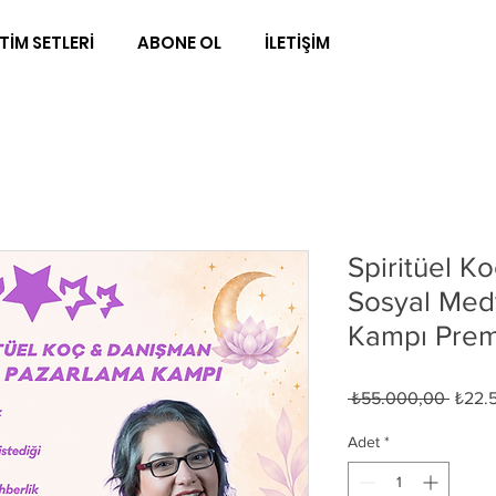
TİM SETLERİ
ABONE OL
İLETİŞİM
Spiritüel K
Sosyal Med
Kampı Pre
Norma
 ₺55.000,00 
₺22.
Fiyat
Adet
*