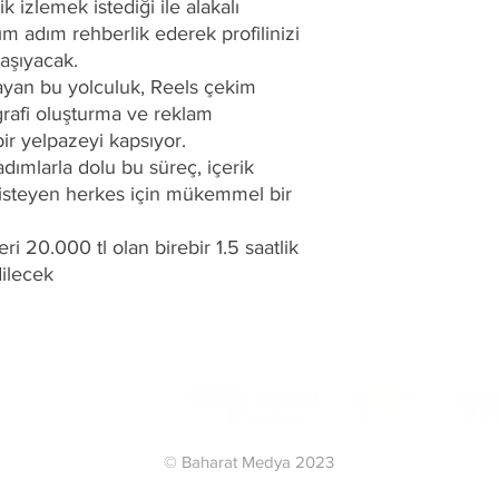
k izlemek istediği ile alakalı
içerik üretiminde 
m adım rehberlik ederek profilinizi
mükemmel bir rehb
taşıyacak.
Her bir katılımcıya
ayan bu yolculuk, Reels çekim
saatlik reklam koç
ografi oluşturma ve reklam
bir yelpazeyi kapsıyor.
dımlarla dolu bu süreç, içerik
 isteyen herkes için mükemmel bir
ri 20.000 tl olan birebir 1.5 saatlik
ilecek
© Baharat Medya 2023