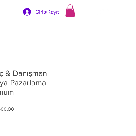
Giriş/Kayıt
oç & Danışman
ya Pazarlama
mium
l
İndirimli
500,00
Fiyat